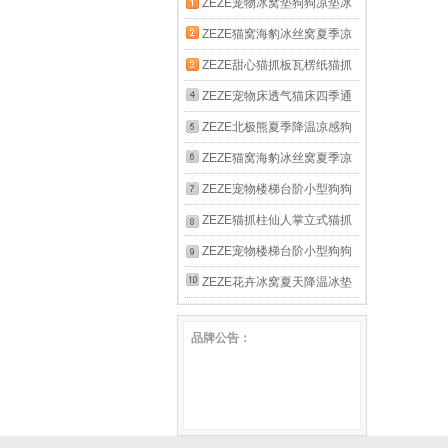
ZEZE宠物冰窝垫狗狗凉垫冰
床猫窝猫咪睡觉用凉席夏季睡
ZEZE猫窝海豹冰丝窝夏季凉
垫夏天降温 棋盘格冰垫-粉绿
窝高低弧度可枕猫垫子 鲸鱼
ZEZE甜心猫抓板瓦楞纸猫抓
格纹
冰床大号【15斤以内适用】
垫猫玩具不掉屑耐抓耐磨猫爪
ZEZE宠物床透气猫床四季通
板磨爪神器 霓虹甜心瓦楞纸
用可拆洗可爱宠物沙发床猫咪
ZEZE北极熊夏季降温凉感狗
抓板【42*22*4cm】
窝凉感狗窝 抱抱沙发【适用
窝宠物冰垫可水洗狗狗凉垫冰
ZEZE猫窝海豹冰丝窝夏季凉
于15斤内宠物】
窝冰垫床 蜜瓜冰沙宠物床
窝高低弧度可枕猫垫子 加大
ZEZE宠物楼梯台阶小型狗狗
款海豹凉窝(25斤内狗狗适用)
上下床梯子高龄犬床边爬梯可
ZEZE猫抓柱仙人掌立式猫抓
拆洗海绵 四层缓坡款 | 40cm
板猫咪猫树猫爬柱猫爪板 仙
ZEZE宠物楼梯台阶小型狗狗
高
人掌 | 65cm高 经典款
上下床梯子高龄犬床边爬梯可
ZEZE花卉冰窝夏天降温冰垫
拆洗海绵 四层加高款 | 50cm
狗狗凉垫猫咪睡眠凉席垫子夏
品牌公告：
高
季猫咪用品 花卉格纹宠物冰
床