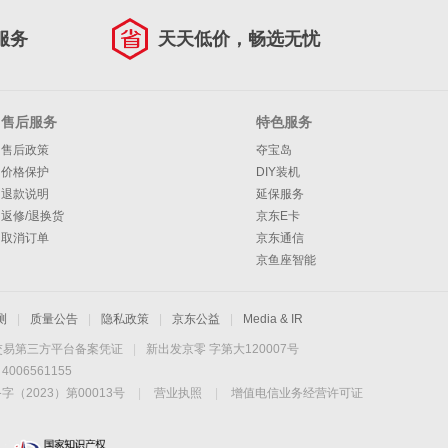
服务
天天低价，畅选无忧
售后服务
特色服务
售后政策
夺宝岛
价格保护
DIY装机
退款说明
延保服务
返修/退换货
京东E卡
取消订单
京东通信
京鱼座智能
测
|
质量公告
|
隐私政策
|
京东公益
|
Media & IR
交易第三方平台备案凭证
|
新出发京零 字第大120007号
06561155
2023）第00013号
|
营业执照
|
增值电信业务经营许可证