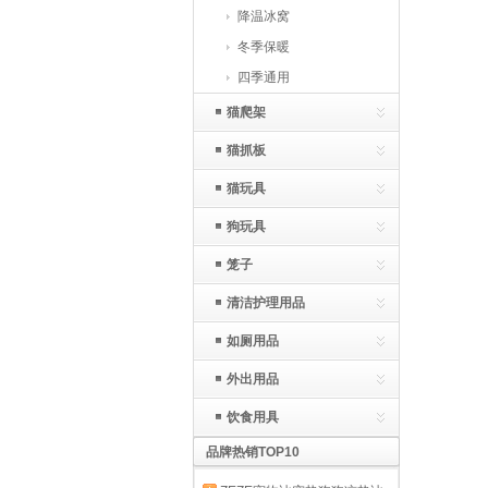
降温冰窝
冬季保暖
四季通用
猫爬架
猫抓板
猫玩具
狗玩具
笼子
清洁护理用品
如厕用品
外出用品
饮食用具
品牌热销TOP10