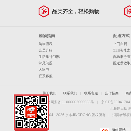
品类齐全，轻松购物
购物指南
配送方式
购物流程
上门自提
会员介绍
211限时达
生活旅行/团购
配送服务查
常见问题
配送费收取
大家电
联系客服
关于我们
|
联系我们
|
联系客服
|
合作招商
|
商
京公网安备 11000002000088号
|
京ICP备1104170
互联网出版许
Copyright © 2004 -
2026
京东JINGDONG 版权所有
|
消费者维权热
手机扫一扫，劲爆优