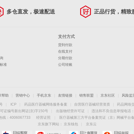
多仓直发，极速配送
正品行货，精致
支付方式
货到付款
在线支付
询
分期付款
标准
公司转账
家帮助
|
营销中心
|
手机京东
|
友情链接
|
销售联盟
|
京东社区
|
风险监
4号
|
ICP
|
药品医疗器械网络服务备案
|
自营医疗器械经营资质
|
药品网络
可证编号新出网证(京)字150号
|
出版物经营许可证
|
违法和不良信息举报电话：40
线：4006067733
经营证照
|
医疗器械第三方平台备案凭证（京）网械平台备字（
京东旗下网站：
京东钱包
|
京东云