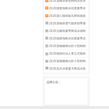
ZEZE宠物冰窝垫狗狗凉垫冰
床猫窝猫咪睡觉用凉席夏季睡
ZEZE猫窝海豹冰丝窝夏季凉
垫夏天降温 棋盘格冰垫-粉绿
窝高低弧度可枕猫垫子 鲸鱼
ZEZE甜心猫抓板瓦楞纸猫抓
格纹
冰床大号【15斤以内适用】
垫猫玩具不掉屑耐抓耐磨猫爪
ZEZE宠物床透气猫床四季通
板磨爪神器 霓虹甜心瓦楞纸
用可拆洗可爱宠物沙发床猫咪
ZEZE北极熊夏季降温凉感狗
抓板【42*22*4cm】
窝凉感狗窝 抱抱沙发【适用
窝宠物冰垫可水洗狗狗凉垫冰
ZEZE猫窝海豹冰丝窝夏季凉
于15斤内宠物】
窝冰垫床 蜜瓜冰沙宠物床
窝高低弧度可枕猫垫子 加大
ZEZE宠物楼梯台阶小型狗狗
款海豹凉窝(25斤内狗狗适用)
上下床梯子高龄犬床边爬梯可
ZEZE猫抓柱仙人掌立式猫抓
拆洗海绵 四层缓坡款 | 40cm
板猫咪猫树猫爬柱猫爪板 仙
ZEZE宠物楼梯台阶小型狗狗
高
人掌 | 65cm高 经典款
上下床梯子高龄犬床边爬梯可
ZEZE花卉冰窝夏天降温冰垫
拆洗海绵 四层加高款 | 50cm
狗狗凉垫猫咪睡眠凉席垫子夏
品牌公告：
高
季猫咪用品 花卉格纹宠物冰
床