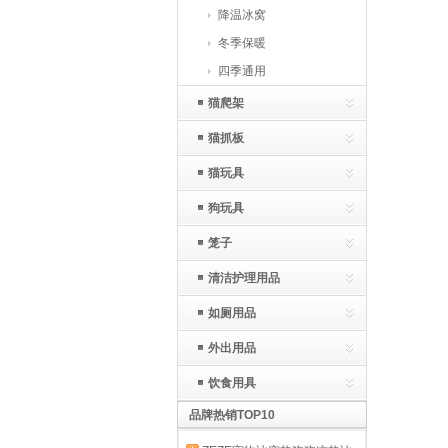
降温冰窝
冬季保暖
四季通用
猫爬架
猫抓板
猫玩具
狗玩具
笼子
清洁护理用品
如厕用品
外出用品
饮食用具
品牌热销TOP10