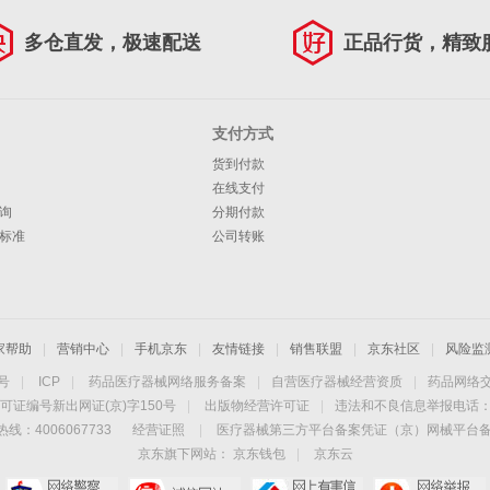
多仓直发，极速配送
正品行货，精致
支付方式
货到付款
在线支付
询
分期付款
标准
公司转账
家帮助
|
营销中心
|
手机京东
|
友情链接
|
销售联盟
|
京东社区
|
风险监
4号
|
ICP
|
药品医疗器械网络服务备案
|
自营医疗器械经营资质
|
药品网络
可证编号新出网证(京)字150号
|
出版物经营许可证
|
违法和不良信息举报电话：40
线：4006067733
经营证照
|
医疗器械第三方平台备案凭证（京）网械平台备字（
京东旗下网站：
京东钱包
|
京东云