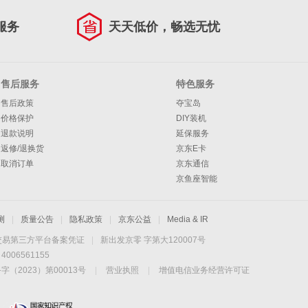
服务
天天低价，畅选无忧
售后服务
特色服务
售后政策
夺宝岛
价格保护
DIY装机
退款说明
延保服务
返修/退换货
京东E卡
取消订单
京东通信
京鱼座智能
测
|
质量公告
|
隐私政策
|
京东公益
|
Media & IR
交易第三方平台备案凭证
|
新出发京零 字第大120007号
06561155
2023）第00013号
|
营业执照
|
增值电信业务经营许可证