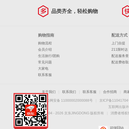
品类齐全，轻松购物
购物指南
配送方式
购物流程
上门自提
会员介绍
211限时达
生活旅行/团购
配送服务查
常见问题
配送费收取
大家电
联系客服
关于我们
|
联系我们
|
联系客服
|
合作招商
|
商
京公网安备 11000002000088号
|
京ICP备1104170
互联网出版许
Copyright © 2004 -
2026
京东JINGDONG 版权所有
|
消费者维权热